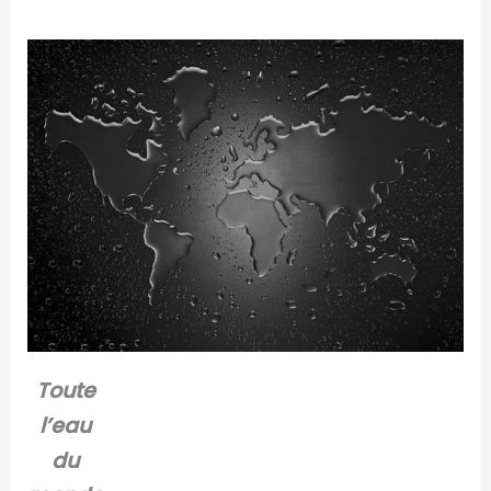
Toute
l’eau
du